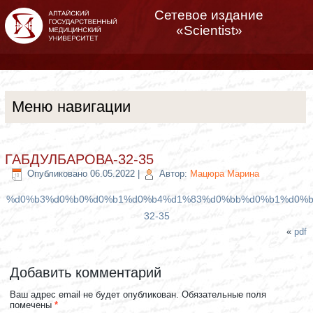
Сетевое издание
«Scientist»
Меню навигации
ГАБДУЛБАРОВА-32-35
Опубликовано
06.05.2022
|
Автор:
Мацюра Марина
%d0%b3%d0%b0%d0%b1%d0%b4%d1%83%d0%bb%d0%b1%d0%b
32-35
«
pdf
Добавить комментарий
Ваш адрес email не будет опубликован.
Обязательные поля
помечены
*