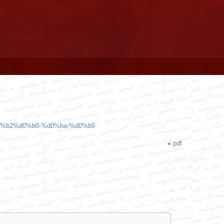
%b2%d0%b0-%d0%ba-%d0%b5
«
pdf