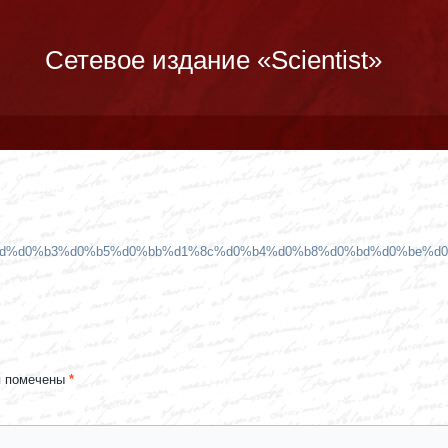
Сетевое издание «Scientist»
d%d0%b3%d0%b5%d0%bb%d1%8c%d0%b4%d0%b8%d0%bd%d0%be%d0
я помечены
*