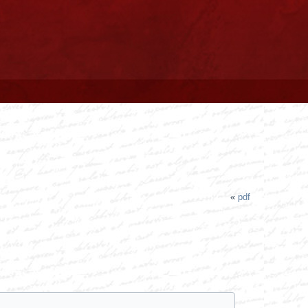
«
pdf