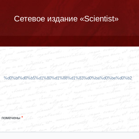
Сетевое издание «Scientist»
%d0%bf%d0%b5%d1%80%d1%88%d1%83%d0%ba%d0%be%d0%b2
я помечены
*