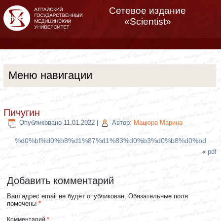
Сетевое издание
«Scientist»
Меню навигации
Пичугин
Опубликовано
11.01.2022
|
Автор:
Мацюра Марина
%d0%bf%d0%b8%d1%87%d1%83%d0%b3%d0%b8%d0%bd
«
pdf
Добавить комментарий
Ваш адрес email не будет опубликован.
Обязательные поля
помечены
*
Комментарий
*