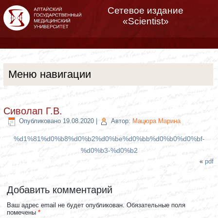
Сетевое издание
«Scientist»
Меню навигации
Сиволап Г.В.
Опубликовано
19.08.2020
|
Автор:
Мацюра Марина
%d1%81%d0%b8%d0%b2%d0%be%d0%bb%d0%b0%d0%bf-
%d0%b3-%d0%b2
«
pdf
Добавить комментарий
Ваш адрес email не будет опубликован.
Обязательные поля
помечены
*