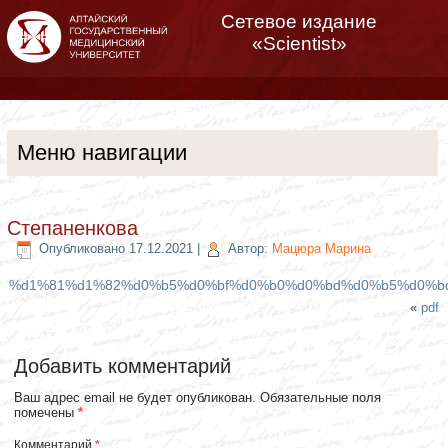
Сетевое издание
«Scientist»
Меню навигации
Степаненкова
Опубликовано
17.12.2021
|
Автор:
Мацюра Марина
%d1%81%d1%82%d0%b5%d0%bf%d0%b0%d0%bd%d0%b5%d0%b
«
pdf
Добавить комментарий
Ваш адрес email не будет опубликован.
Обязательные поля
помечены
*
Комментарий
*