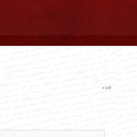
«
pdf