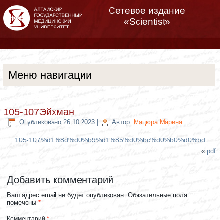
Сетевое издание
«Scientist»
Меню навигации
105-107Эйхман
Опубликовано
26.10.2023
|
Автор:
Мацюра Марина
105-107%d1%8d%d0%b9%d1%85%d0%bc%d0%b0%d0%bd
«
pdf
Добавить комментарий
Ваш адрес email не будет опубликован.
Обязательные поля
помечены
*
Комментарий
*