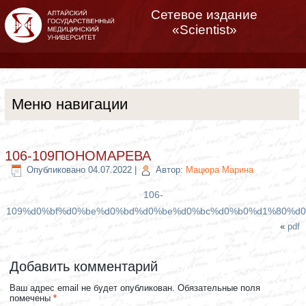
Сетевое издание
«Scientist»
Меню навигации
106-109ПОНОМАРЕВА
Опубликовано
04.07.2022
|
Автор:
Мацюра Марина
106-
109%d0%bf%d0%be%d0%bd%d0%be%d0%bc%d0%b0%d1%80%d
«
pdf
Добавить комментарий
Ваш адрес email не будет опубликован.
Обязательные поля
помечены
*