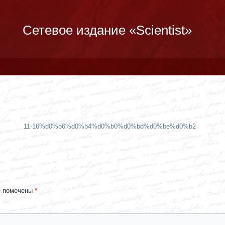
Сетевое издание «Scientist»
11-16%d0%b6%d0%b4%d0%b0%d0%bd%d0%be%d0%b2
я помечены
*