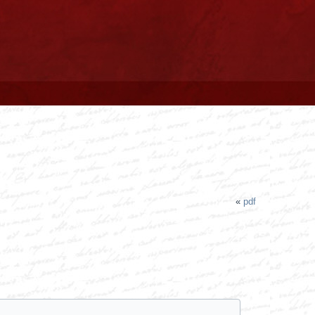
«
pdf