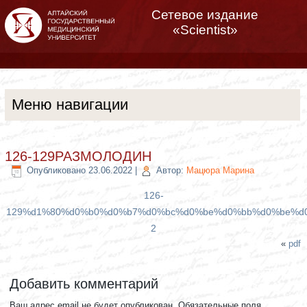
Сетевое издание
«Scientist»
Меню навигации
126-129РАЗМОЛОДИН
Опубликовано
23.06.2022
|
Автор:
Мацюра Марина
126-
129%d1%80%d0%b0%d0%b7%d0%bc%d0%be%d0%bb%d0%be%d
2
«
pdf
Добавить комментарий
Ваш адрес email не будет опубликован.
Обязательные поля