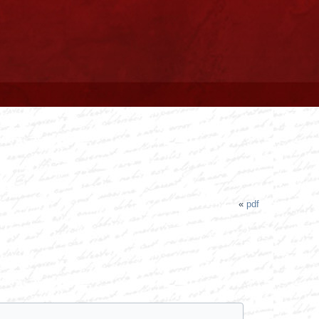
«
pdf