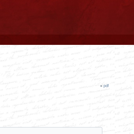
«
pdf