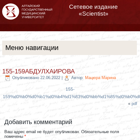
Сетевое издание
«Scientist»
Меню навигации
155-159АБДУЛХАИРОВА
Опубликовано
22.06.2022
|
Автор:
Мацюра Марина
155-
159%d0%b0%d0%b1%d0%b4%d1%83%d0%bb%d1%85%d0%b0%d
«
pdf
Добавить комментарий
Ваш адрес email не будет опубликован.
Обязательные поля
помечены
*