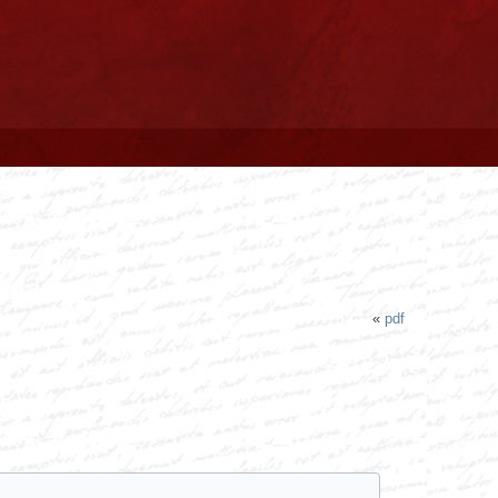
«
pdf