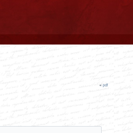
«
pdf