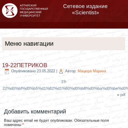
Сетевое издание
«Scientist»
Меню навигации
19-22ПЕТРИКОВ
Опубликовано
23.05.2022
|
Автор:
Мацюра Марина
19-
22%d0%bf%d0%b5%d1%82%d1%80%d0%b8%d0%ba%d0%be%d0
«
pdf
Добавить комментарий
Ваш адрес email не будет опубликован.
Обязательные поля
помечены
*