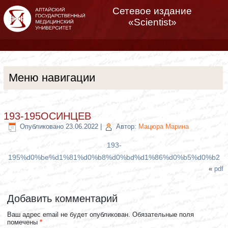
Сетевое издание
«Scientist»
Меню навигации
193-195ОСИНЦЕВ
Опубликовано
23.06.2022
|
Автор:
Мацюра Марина
193-
195%d0%be%d1%81%d0%b8%d0%bd%d1%86%d0%b5%d0%b2
«
pdf
Добавить комментарий
Ваш адрес email не будет опубликован.
Обязательные поля
помечены
*