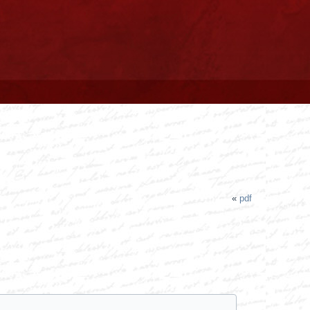
«
pdf