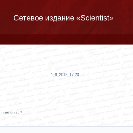
Сетевое издание «Scientist»
1_9_2018_17-20
я помечены
*