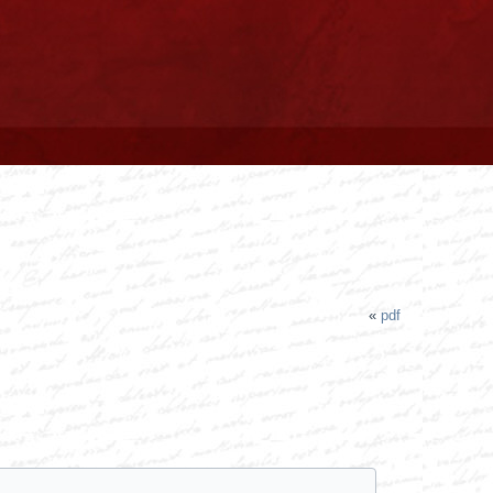
«
pdf