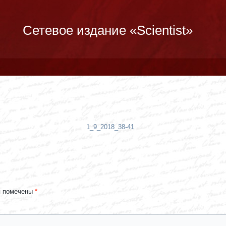
Сетевое издание «Scientist»
1_9_2018_38-41
я помечены
*