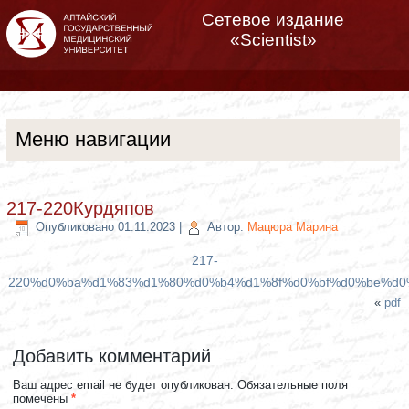
Сетевое издание
«Scientist»
Меню навигации
217-220Курдяпов
Опубликовано
01.11.2023
|
Автор:
Мацюра Марина
217-
220%d0%ba%d1%83%d1%80%d0%b4%d1%8f%d0%bf%d0%be%d0
«
pdf
Добавить комментарий
Ваш адрес email не будет опубликован.
Обязательные поля
помечены
*