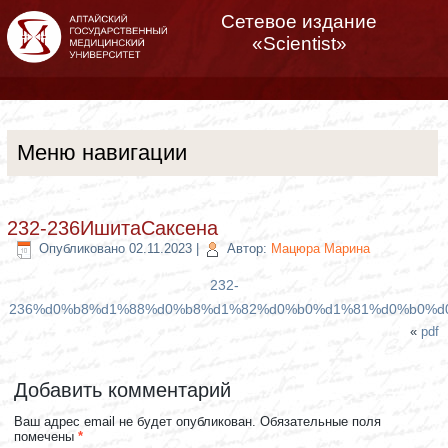
Сетевое издание
«Scientist»
Меню навигации
232-236ИшитаСаксена
Опубликовано
02.11.2023
|
Автор:
Мацюра Марина
232-
236%d0%b8%d1%88%d0%b8%d1%82%d0%b0%d1%81%d0%b0%d
«
pdf
Добавить комментарий
Ваш адрес email не будет опубликован.
Обязательные поля
помечены
*