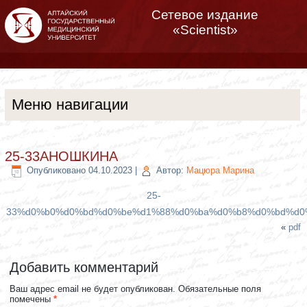
Сетевое издание
«Scientist»
Меню навигации
25-33АНОШКИНА
Опубликовано
04.10.2023
|
Автор:
Мацюра Марина
25-
33%d0%b0%d0%bd%d0%be%d1%88%d0%ba%d0%b8%d0%bd%d0
«
pdf
Добавить комментарий
Ваш адрес email не будет опубликован.
Обязательные поля
помечены
*