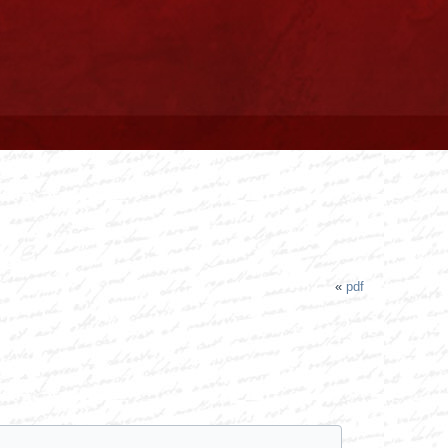
«
pdf