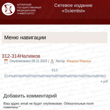
Сетевое издание
«Scientist»
Меню навигации
312-314Налимов
Опубликовано
09.11.2023
|
Автор:
Мацюра Марина
312-
314%d0%bd%d0%b0%d0%bb%d0%b8%d0%bc%d0%be%d0%b2
«
pdf
Добавить комментарий
Ваш адрес email не будет опубликован.
Обязательные поля
помечены
*