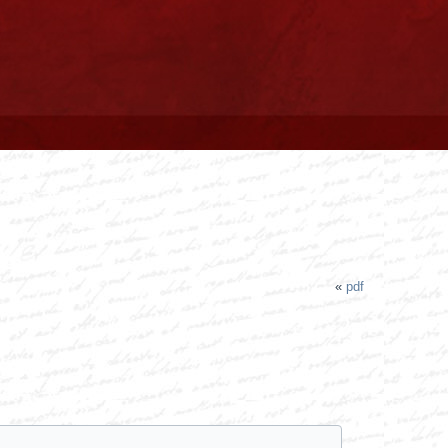
«
pdf