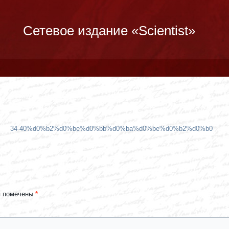
Сетевое издание «Scientist»
34-40%d0%b2%d0%be%d0%bb%d0%ba%d0%be%d0%b2%d0%b0
я помечены
*