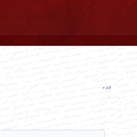
«
pdf