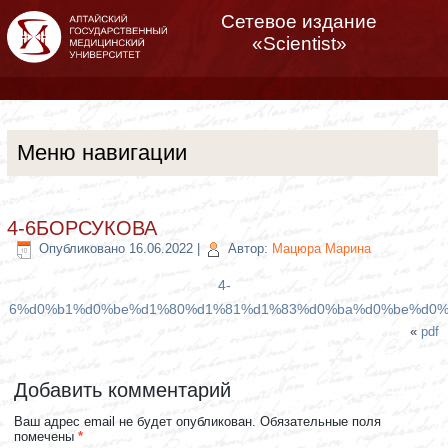
Сетевое издание
«Scientist»
Меню навигации
4-6БОРСУКОВА
Опубликовано
16.06.2022
|
Автор:
Мацюра Марина
4-
6%d0%b1%d0%be%d1%80%d1%81%d1%83%d0%ba%d0%be%d0%
«
pdf
Добавить комментарий
Ваш адрес email не будет опубликован.
Обязательные поля
помечены
*