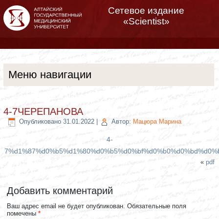
Сетевое издание
«Scientist»
Меню навигации
4-7ЧЕРЕПАНОВА
Опубликовано
31.01.2022
|
Автор:
Мацюра Марина
4-
7%d1%87%d0%b5%d1%80%d0%b5%d0%bf%d0%b0%d0%bd%d0%
«
pdf
Добавить комментарий
Ваш адрес email не будет опубликован.
Обязательные поля
помечены
*