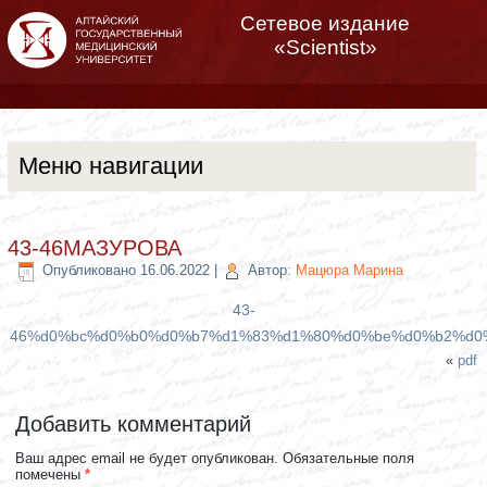
Сетевое издание
«Scientist»
Меню навигации
43-46МАЗУРОВА
Опубликовано
16.06.2022
|
Автор:
Мацюра Марина
43-
46%d0%bc%d0%b0%d0%b7%d1%83%d1%80%d0%be%d0%b2%d0
«
pdf
Добавить комментарий
Ваш адрес email не будет опубликован.
Обязательные поля
помечены
*