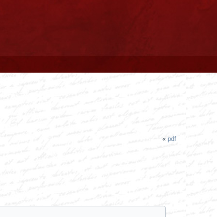
«
pdf