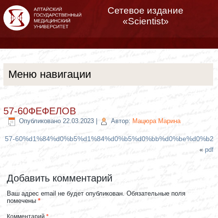
Сетевое издание
«Scientist»
Меню навигации
57-60ФЕФЕЛОВ
Опубликовано
22.03.2023
|
Автор:
Мацюра Марина
57-60%d1%84%d0%b5%d1%84%d0%b5%d0%bb%d0%be%d0%b2
«
pdf
Добавить комментарий
Ваш адрес email не будет опубликован.
Обязательные поля
помечены
*
Комментарий
*