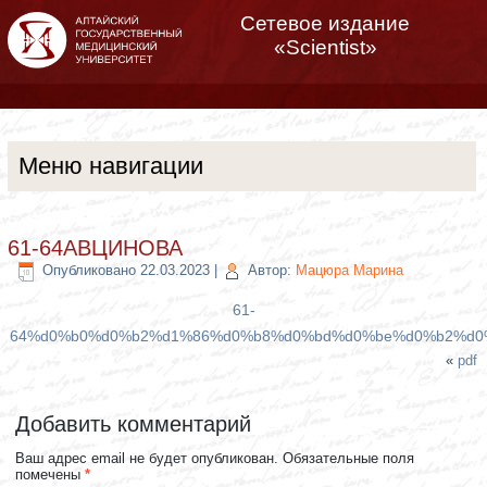
Сетевое издание
«Scientist»
Меню навигации
61-64АВЦИНОВА
Опубликовано
22.03.2023
|
Автор:
Мацюра Марина
61-
64%d0%b0%d0%b2%d1%86%d0%b8%d0%bd%d0%be%d0%b2%d0
«
pdf
Добавить комментарий
Ваш адрес email не будет опубликован.
Обязательные поля
помечены
*