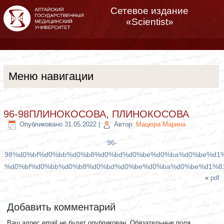
Сетевое издание
«Scientist»
Меню навигации
96-98ПЛИНОКОСОВА, ПЛИНОКОСОВА
Опубликовано
31.05.2022
|
Автор:
Мацюра Марина
96-
98%d0%bf%d0%bb%d0%b8%d0%bd%d0%be%d0%ba%d0%be%d1
%d0%bf%d0%bb%d0%b8%d0%bd%d0%be%d0%ba%d0%be%d1%8
«
pdf
Добавить комментарий
Ваш адрес email не будет опубликован.
Обязательные поля