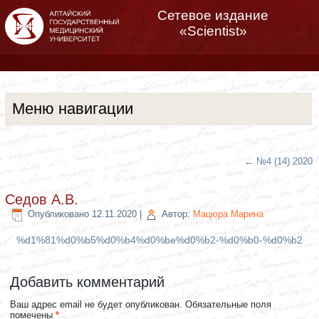
Сетевое издание
«Scientist»
Меню навигации
←
№4 (14) 2020
Седов А.В.
Опубликовано
12.11.2020
|
Автор:
Мацюра Марина
%d1%81%d0%b5%d0%b4%d0%be%d0%b2-%d0%b0-%d0%b2
Добавить комментарий
Ваш адрес email не будет опубликован.
Обязательные поля
помечены
*