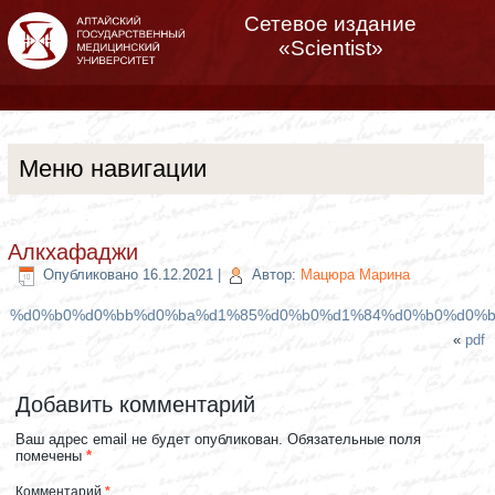
Сетевое издание
«Scientist»
Меню навигации
Алкхафаджи
Опубликовано
16.12.2021
|
Автор:
Мацюра Марина
%d0%b0%d0%bb%d0%ba%d1%85%d0%b0%d1%84%d0%b0%d0%
«
pdf
Добавить комментарий
Ваш адрес email не будет опубликован.
Обязательные поля
помечены
*
Комментарий
*