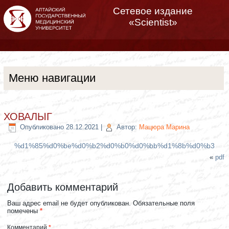
Сетевое издание
«Scientist»
Меню навигации
ХОВАЛЫГ
Опубликовано
28.12.2021
|
Автор:
Мацюра Марина
%d1%85%d0%be%d0%b2%d0%b0%d0%bb%d1%8b%d0%b3
«
pdf
Добавить комментарий
Ваш адрес email не будет опубликован.
Обязательные поля
помечены
*
Комментарий
*