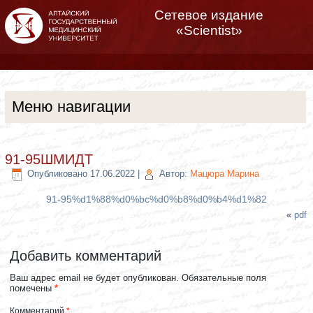
Сетевое издание
«Scientist»
Меню навигации
91-95ШМИДТ
Опубликовано
17.06.2022
|
Автор:
Мацюра Марина
91-95%d1%88%d0%bc%d0%b8%d0%b4%d1%82
«
pdf
Добавить комментарий
Ваш адрес email не будет опубликован.
Обязательные поля
помечены
*
Комментарий
*