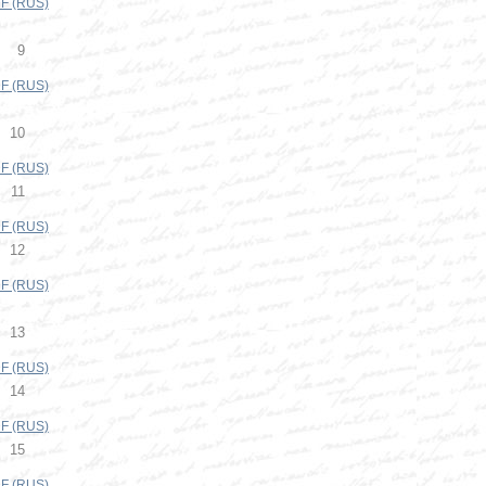
F (RUS)
9
F (RUS)
10
F (RUS)
11
F (RUS)
12
F (RUS)
13
F (RUS)
14
F (RUS)
15
F (RUS)