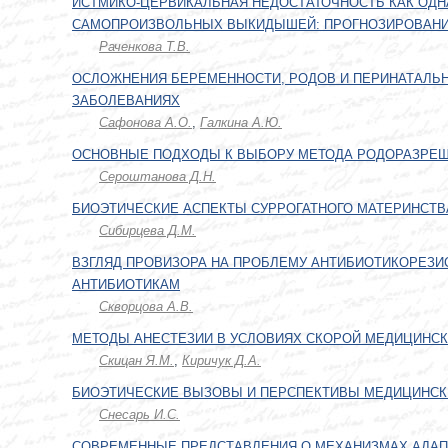
ИСТМИКО-ЦЕРВИКАЛЬНАЯ НЕДОСТАТОЧНОСТЬ КАК ОДН
САМОПРОИЗВОЛЬНЫХ ВЫКИДЫШЕЙ: ПРОГНОЗИРОВАНИЕ
Раченкова Т.В.
ОСЛОЖНЕНИЯ БЕРЕМЕННОСТИ, РОДОВ И ПЕРИНАТАЛЬ
ЗАБОЛЕВАНИЯХ
Сафонова А.О.
,
Галкина А.Ю.
ОСНОВНЫЕ ПОДХОДЫ К ВЫБОРУ МЕТОДА РОДОРАЗРЕ
Сероштанова Д.Н.
БИОЭТИЧЕСКИЕ АСПЕКТЫ СУРРОГАТНОГО МАТЕРИНСТВ
Сибирцева Д.М.
ВЗГЛЯД ПРОВИЗОРА НА ПРОБЛЕМУ АНТИБИОТИКОРЕЗИ
АНТИБИОТИКАМ
Скворцова А.В.
МЕТОДЫ АНЕСТЕЗИИ В УСЛОВИЯХ СКОРОЙ МЕДИЦИНС
Скицан Я.М.
,
Киричук Д.А.
БИОЭТИЧЕСКИЕ ВЫЗОВЫ И ПЕРСПЕКТИВЫ МЕДИЦИНСК
Снесарь И.С.
СОВРЕМЕННЫЕ ПРЕДСТАВЛЕНИЯ О МЕХАНИЗМАХ АДАП