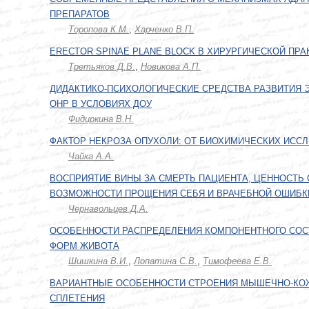
ПРЕПАРАТОВ
Торопова К.М.
,
Харченко В.П.
ERECTOR SPINAE PLANE BLOCK В ХИРУРГИЧЕСКОЙ ПРА
Третьяков Д.В.
,
Новикова А.П.
ДИДАКТИКО-ПСИХОЛОГИЧЕСКИЕ СРЕДСТВА РАЗВИТИЯ 
ОНР В УСЛОВИЯХ ДОУ
Фидиркина В.Н.
ФАКТОР НЕКРОЗА ОПУХОЛИ: ОТ БИОХИМИЧЕСКИХ ИСС
Чайка А.А.
ВОСПРИЯТИЕ ВИНЫ ЗА СМЕРТЬ ПАЦИЕНТА, ЦЕННОСТЬ 
ВОЗМОЖНОСТИ ПРОЩЕНИЯ СЕБЯ И ВРАЧЕБНОЙ ОШИБК
Чернавольцев Д.А.
ОСОБЕННОСТИ РАСПРЕДЕЛЕНИЯ КОМПОНЕНТНОГО СОСТ
ФОРМ ЖИВОТА
Шишкина В.И.
,
Лопатина С.В.
,
Тимофеева Е.В.
ВАРИАНТНЫЕ ОСОБЕННОСТИ СТРОЕНИЯ МЫШЕЧНО-КОЖ
СПЛЕТЕНИЯ