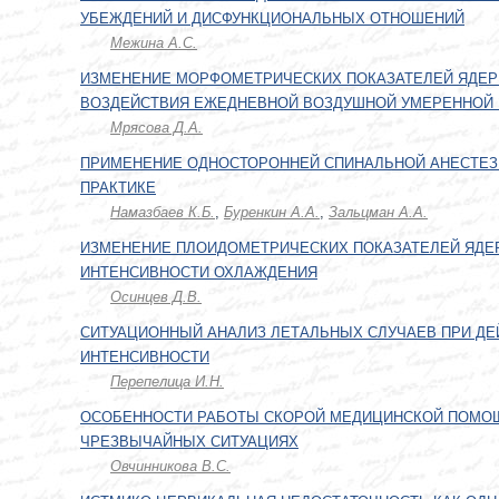
УБЕЖДЕНИЙ И ДИСФУНКЦИОНАЛЬНЫХ ОТНОШЕНИЙ
Межина А.С.
ИЗМЕНЕНИЕ МОРФОМЕТРИЧЕСКИХ ПОКАЗАТЕЛЕЙ ЯДЕР 
ВОЗДЕЙСТВИЯ ЕЖЕДНЕВНОЙ ВОЗДУШНОЙ УМЕРЕННОЙ
Мрясова Д.А.
ПРИМЕНЕНИЕ ОДНОСТОРОННЕЙ СПИНАЛЬНОЙ АНЕСТЕЗ
ПРАКТИКЕ
Намазбаев К.Б.
,
Буренкин А.А.
,
Зальцман А.А.
ИЗМЕНЕНИЕ ПЛОИДОМЕТРИЧЕСКИХ ПОКАЗАТЕЛЕЙ ЯДЕР
ИНТЕНСИВНОСТИ ОХЛАЖДЕНИЯ
Осинцев Д.В.
СИТУАЦИОННЫЙ АНАЛИЗ ЛЕТАЛЬНЫХ СЛУЧАЕВ ПРИ ДЕ
ИНТЕНСИВНОСТИ
Перепелица И.Н.
ОСОБЕННОСТИ РАБОТЫ СКОРОЙ МЕДИЦИНСКОЙ ПОМОЩ
ЧРЕЗВЫЧАЙНЫХ СИТУАЦИЯХ
Овчинникова В.С.