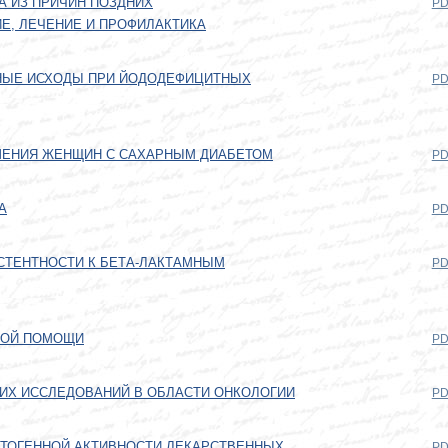
А ИЗ ПРИЧИН ПОЗДНИХ
PD
, ЛЕЧЕНИЕ И ПРОФИЛАКТИКА
НЫЕ ИСХОДЫ ПРИ ЙОДОДЕФИЦИТНЫХ
PD
ШЕНИЯ ЖЕНЩИН С САХАРНЫМ ДИАБЕТОМ
PD
А
PD
СТЕНТНОСТИ К БЕТА-ЛАКТАМНЫМ
PD
КОЙ ПОМОЩИ
PD
ИХ ИССЛЕДОВАНИЙ В ОБЛАСТИ ОНКОЛОГИИ
PD
ТОГЕННОЙ АКТИВНОСТИ ЛЕКАРСТВЕННЫХ
PD