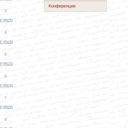
Конференции
3
F (RUS)
4
F (RUS)
5
F (RUS)
6
F (RUS)
7
F (RUS)
8