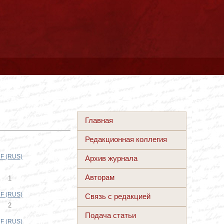
Главная
Редакционная коллегия
F (RUS)
Архив журнала
Авторам
1
F (RUS)
Связь с редакцией
2
Подача статьи
F (RUS)